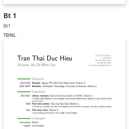
Bt 1
Bt1
TĐNL