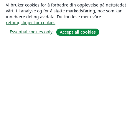
Vi bruker cookies for å forbedre din opplevelse på nettstedet
vårt, til analyse og for å støtte markedsføring, noe som kan
innebære deling av data. Du kan lese mer i våre
retningslinjer for cookies
.
Essential cookies only
Accept all cookies
Om
About us
Careers
Blogg
Solutions
For business
For universities