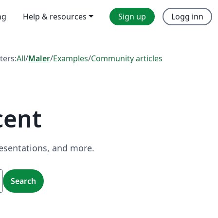
ng
Help & resources
Sign up
Logg inn
lters:
All
/
Maler
/
Examples
/
Community articles
cent
resentations, and more.
Search