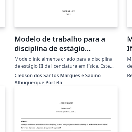
Modelo de trabalho para a
M
disciplina de estágio
I
supervisionado III
Modelo inicialmente criado para a disciplina
Mo
de estágio III da licenciatura em física. Este
d
modelo serve para os mais diversos cursos de
de
Clebson dos Santos Marques e Sabino
R
Bacharelado ou Licenciatura com
20
Albuquerque Portela
preenchimento simples, rápido e intuitivo.
Ci
ad
En