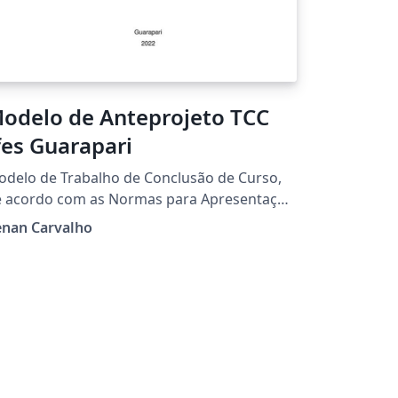
odelo de Anteprojeto TCC
fes Guarapari
delo de Trabalho de Conclusão de Curso,
e acordo com as Normas para Apresentação
 Trabalhos Acadêmicos e Científicos de
enan Carvalho
17, do Instituto Federal de Educação,
ência e Tecnologia do Espírito Santo
aptado para o curso de Bacharelado em
genharia Elétrica do campus Guarapari.