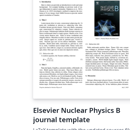
Elsevier Nuclear Physics B
journal template
LaTeX template with the updated sources fil