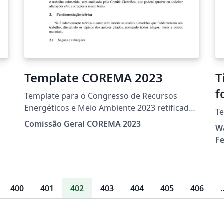
Template COREMA 2023
T
f
Template para o Congresso de Recursos
Energéticos e Meio Ambiente 2023 retificado
Te
com nova data e outras alterações.
Comissão Geral COREMA 2023
W
Fe
400
401
402
403
404
405
406