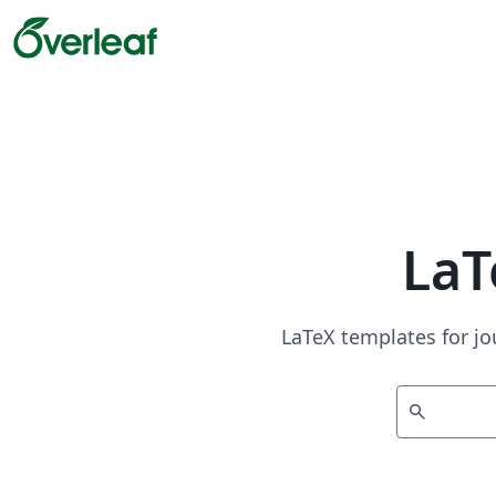
LaT
LaTeX templates for jo
search