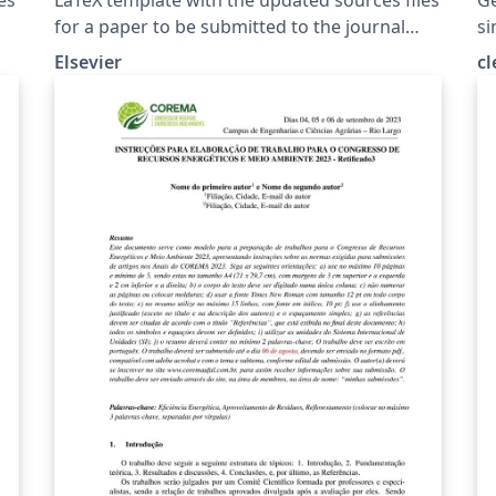
for a paper to be submitted to the journal
si
Astronomy and Computing.
e 
Elsevier
c
est
co
ce