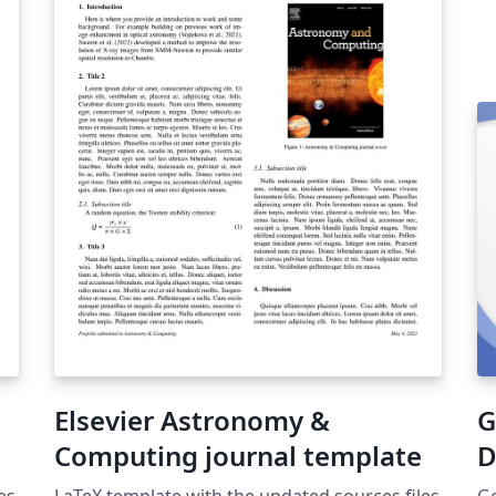
Elsevier Astronomy &
G
Computing journal template
D
es
LaTeX template with the updated sources files
Ge