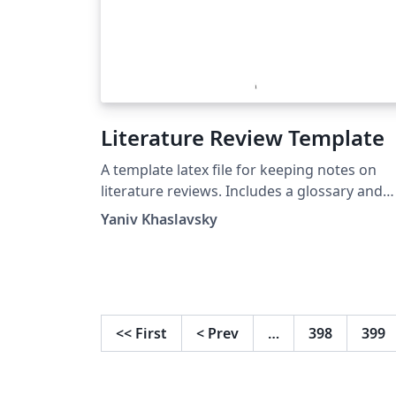
Literature Review Template
A template latex file for keeping notes on
literature reviews. Includes a glossary and
biblatex integration
Yaniv Khaslavsky
<<
First
<
Prev
…
398
399