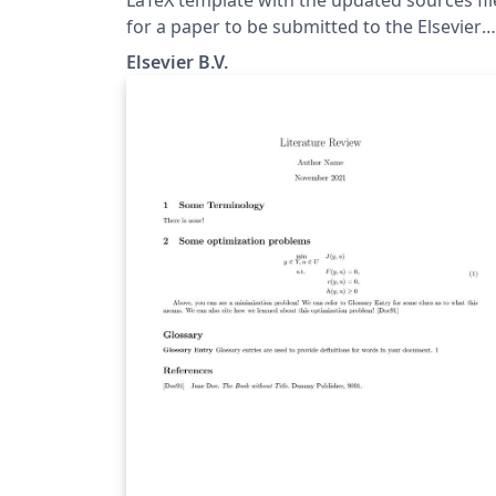
for a paper to be submitted to the Elsevier
Journal Nuclear Physics B
Elsevier B.V.