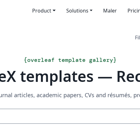
Product
Solutions
Maler
Prici
Fi
{
overleaf template gallery
}
eX templates — Re
urnal articles, academic papers, CVs and résumés, p
Search