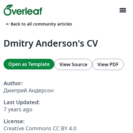
menu
arrow_left_alt
Back to all community articles
Dmitry Anderson's CV
Open as Template
View Source
View PDF
Author:
Дмитрий Андерсон
Last Updated:
7 years ago
License:
Creative Commons CC BY 4.0