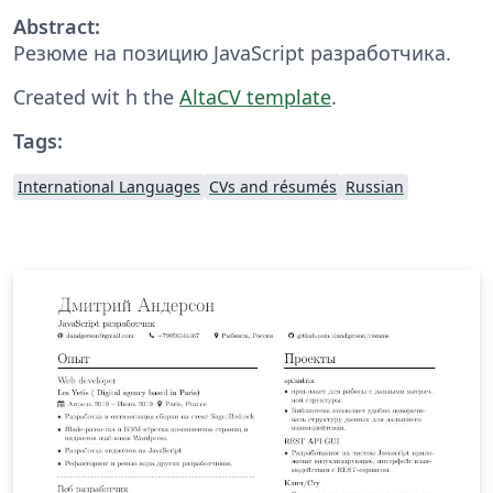
Abstract:
Резюме на позицию JavaScript разработчика.
Created wit h the
AltaCV template
.
Tags:
International Languages
CVs and résumés
Russian