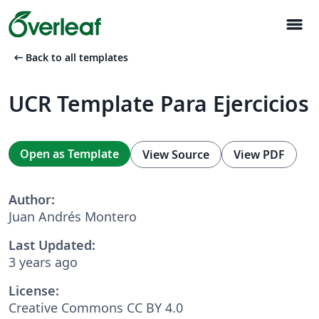
menu
arrow_left_alt
Back to all templates
UCR Template Para Ejercicios
Open as Template
View Source
View PDF
Author:
Juan Andrés Montero
Last Updated:
3 years ago
License:
Creative Commons CC BY 4.0