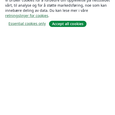
Vi bruker cookies for å forbedre din opplevelse på nettstedet
vårt, til analyse og for å støtte markedsføring, noe som kan
innebære deling av data. Du kan lese mer i våre
retningslinjer for cookies
.
Essential cookies only
Accept all cookies
Om
About us
Careers
Blogg
Solutions