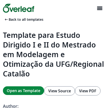
menu
arrow_left_alt
Back to all templates
Template para Estudo
Dirigido I e II do Mestrado
em Modelagem e
Otimização da UFG/Regional
Catalão
Open as Template
View Source
View PDF
Author: