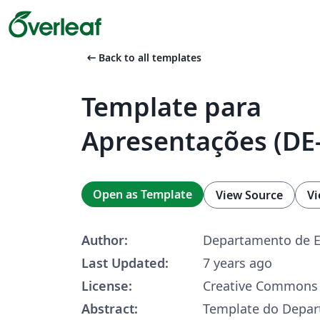
arrow_left_alt
Back to all templates
Template para
Apresentações (DE
Open as Template
View Source
Vi
Author:
Departamento de Es
Last Updated:
7 years ago
License:
Creative Commons 
Abstract:
Template do Depa