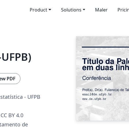
Product
Solutions
Maler
Prici
-UFPB)
ew PDF
tatística - UFPB
CC BY 4.0
rtamento de