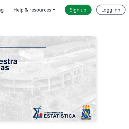
ng
Help & resources
Sign up
Logg inn