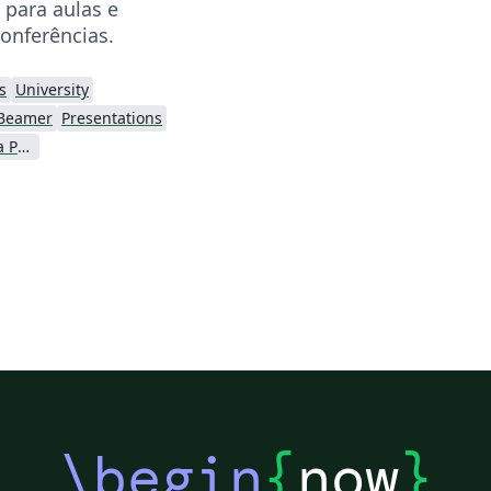
 para aulas e
onferências.
s
University
Beamer
Presentations
Universidade Federal da Paraíba (UFPB)
\begin
{
now
}