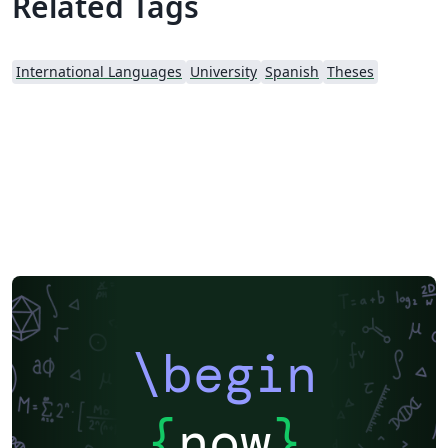
Related Tags
International Languages
University
Spanish
Theses
\begin
{
now
}