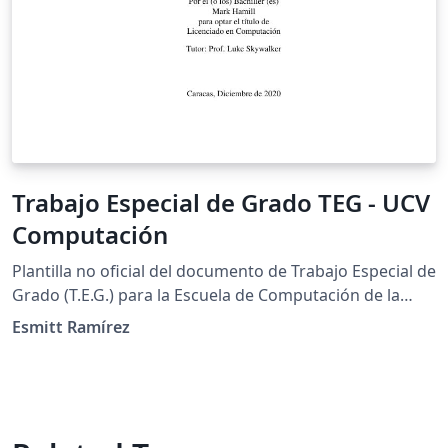
Trabajo Especial de Grado TEG - UCV
Computación
Plantilla no oficial del documento de Trabajo Especial de
Grado (T.E.G.) para la Escuela de Computación de la
Universidad Central de Venezuela. También puede ser
Esmitt Ramírez
empleado para el documento de Seminario.