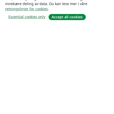
innebære deling av data. Du kan lese mer i våre
retningslinjer for cookies
.
Essential cookies only
Accept all cookies
Om
About us
Careers
Blogg
Solutions
For business
For universities