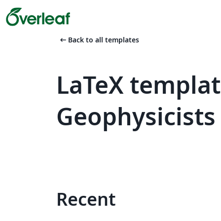
arrow_left_alt
Back to all templates
LaTeX templat
Geophysicists
Recent