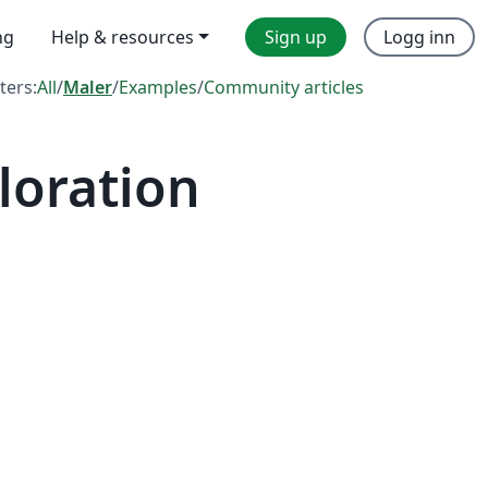
ng
Help & resources
Sign up
Logg inn
lters:
All
/
Maler
/
Examples
/
Community articles
loration