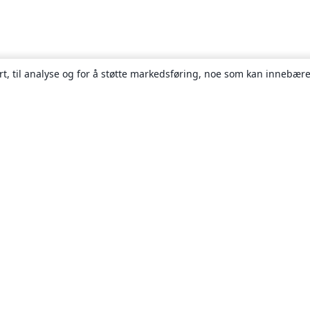
rt, til analyse og for å støtte markedsføring, noe som kan innebære
Om
About us
Careers
Blogg