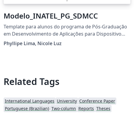
Modelo_INATEL_PG_SDMCC
Template para alunos do programa de Pós-Graduação
em Desenvolvimento de Aplicações para Dispositivo
Móveis e Cloud Computing
Phyllipe Lima, Nicole Luz
Related Tags
International Languages
University
Conference Paper
Portuguese (Brazilian)
Two-column
Reports
Theses