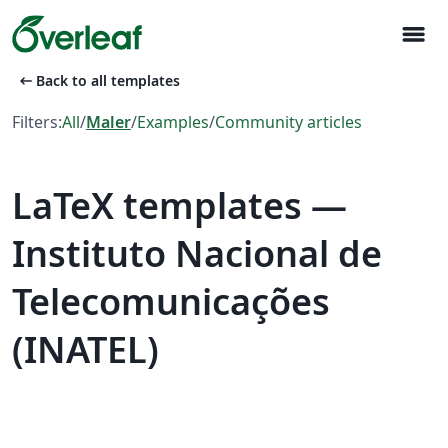
menu
arrow_left_alt
Back to all templates
Filters:
All
/
Maler
/
Examples
/
Community articles
LaTeX templates —
Instituto Nacional de
Telecomunicações
(INATEL)