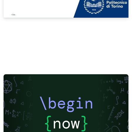
\begin
{
now
}