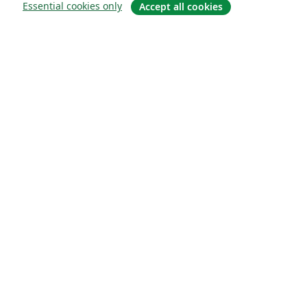
Essential cookies only
Accept all cookies
Om
About us
Careers
Blogg
Solutions
For business
For universities
For government