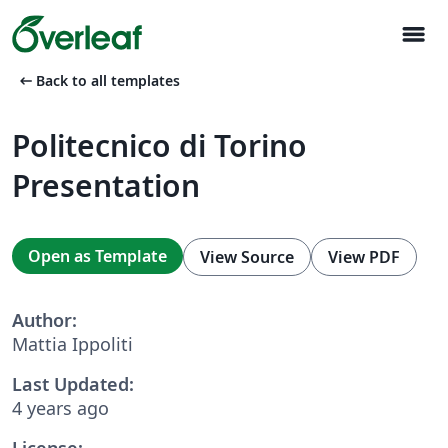
menu
arrow_left_alt
Back to all templates
Politecnico di Torino
Presentation
Open as Template
View Source
View PDF
Author:
Mattia Ippoliti
Last Updated:
4 years ago
License: