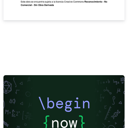
\begin
{
now
}