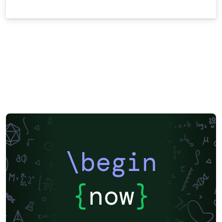
\begin
{
now
}