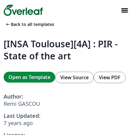
menu
arrow_left_alt
Back to all templates
[INSA Toulouse][4A] : PIR -
State of the art
Open as Template
View Source
View PDF
Author:
Remi GASCOU
Last Updated:
7 years ago
License: