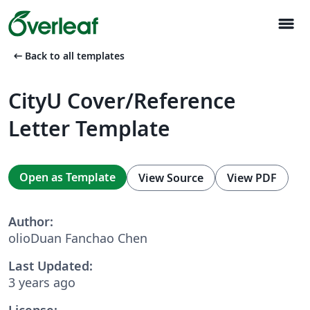
menu
arrow_left_alt
Back to all templates
CityU Cover/Reference
Letter Template
Open as Template
View Source
View PDF
Author:
olioDuan Fanchao Chen
Last Updated:
3 years ago
License: