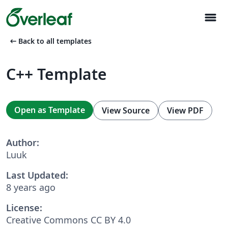
menu
arrow_left_alt
Back to all templates
C++ Template
Open as Template
View Source
View PDF
Author:
Luuk
Last Updated:
8 years ago
License:
Creative Commons CC BY 4.0