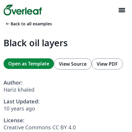
menu
arrow_left_alt
Back to all examples
Black oil layers
Open as Template
View Source
View PDF
Author:
Hariz khaled
Last Updated:
10 years ago
License:
Creative Commons CC BY 4.0