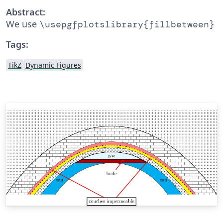
Abstract:
We use
\usepgfplotslibrary{fillbetween}
Tags:
TikZ
Dynamic Figures