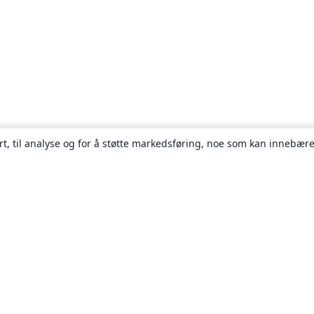
rt, til analyse og for å støtte markedsføring, noe som kan innebære
Om
About us