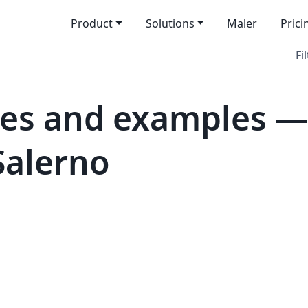
Product
Solutions
Maler
Prici
Fi
es and examples —
 Salerno