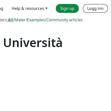
ng
Help & resources
Sign up
Logg inn
lters:
All
/
Maler
/
Examples
/
Community articles
 Università