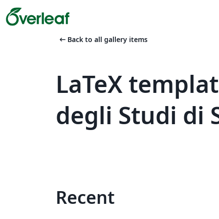
arrow_left_alt
Back to all gallery items
LaTeX templat
degli Studi di
Recent