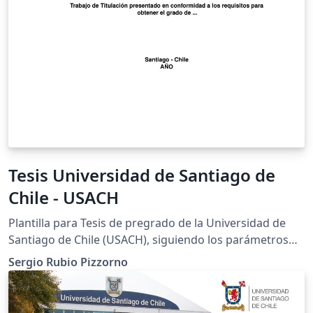
Tesis Universidad de Santiago de
Chile - USACH
Plantilla para Tesis de pregrado de la Universidad de
Santiago de Chile (USACH), siguiendo los parámetros
definidos por la Manual de Normalización para Tesis En
Sergio Rubio Pizzorno
la página www.zergiorubio.org se encuentra el detalle
de este template. Para más detalles sobre la estructura,
paquetes empleados y sus autores visitar