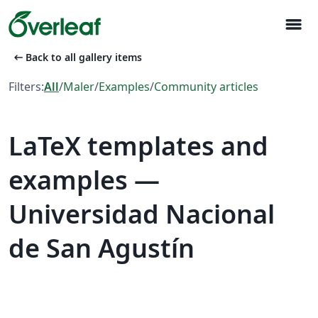
menu
arrow_left_alt
Back to all gallery items
Filters:
All
/
Maler
/
Examples
/
Community articles
LaTeX templates and
examples —
Universidad Nacional
de San Agustín