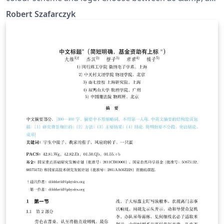
sizes.
Robert Szafarczyk