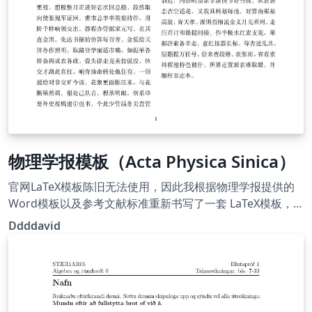
物理学报模板（Acta Physica Sinica）
官网LaTeX模板陈旧无法使用，因此我根据物理学报提供的
Word模板以及参考文献标准重新书写了一套 LaTeX模板，
可以在TeXLive 2021 及更新版本正常使用。 注意需要用
Ddddavid
XeLaTeX编译。 详情见GitHub：
https://github.com/ddddavid-
he/LaTexTemplate_ActaPhysicaSinica