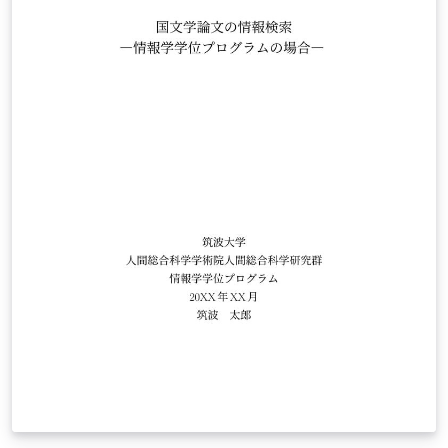
https://github.com/gaksaray/AOM-LaTeX-template.