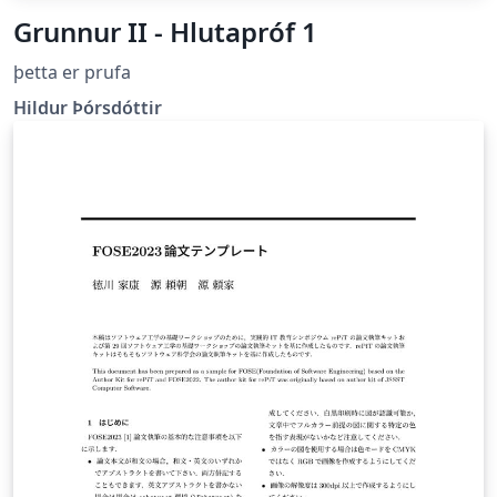
Grunnur II - Hlutapróf 1
þetta er prufa
Hildur Þórsdóttir