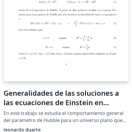
Generalidades de las soluciones a
las ecuaciones de Einstein en
presecia de una densidad del vacio
En este trabajo se estudia el comportamiento general
que decae monotonamente con el
del parametro de Hubble para un universo plano que
alberga un gas ideal con presion positiva o nula junto
parametro de Hubble en un espacio-
leonardo duarte