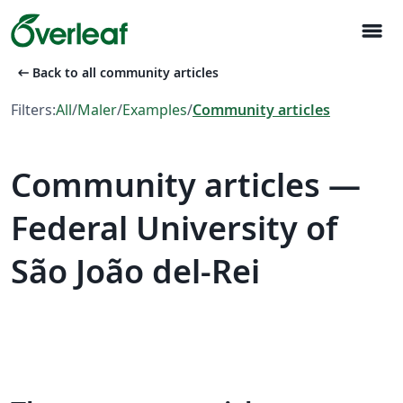
menu
arrow_left_alt
Back to all community articles
Filters:
All
/
Maler
/
Examples
/
Community articles
Community articles —
Federal University of
São João del-Rei