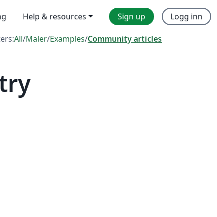
ng
Help & resources
Sign up
Logg inn
ters:
All
/
Maler
/
Examples
/
Community articles
try