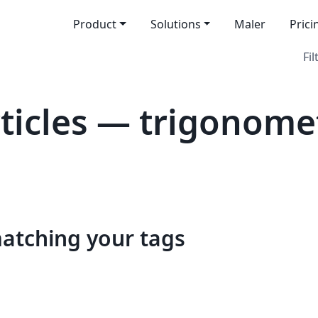
Product
Solutions
Maler
Prici
Fil
icles — trigonome
matching your tags