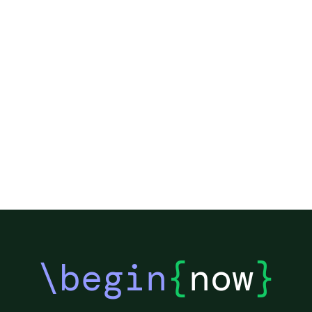
\begin
{
now
}