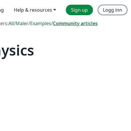
ng
Help & resources
Sign up
Logg inn
ters:
All
/
Maler
/
Examples
/
Community articles
ysics