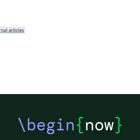
rnal articles
\begin
{
now
}