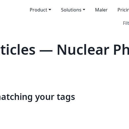
Product
Solutions
Maler
Prici
Fil
icles — Nuclear Ph
matching your tags