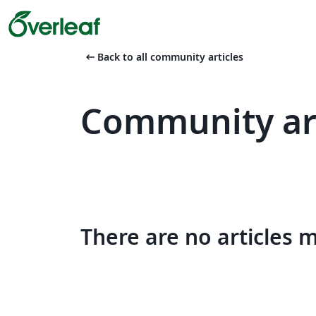
arrow_left_alt
Back to all community articles
Community art
There are no articles 