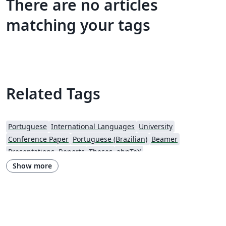
There are no articles
matching your tags
Related Tags
Portuguese
International Languages
University
Conference Paper
Portuguese (Brazilian)
Beamer
Presentations
Reports
Theses
abnTeX
Show more