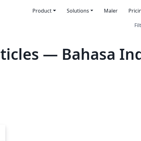
Product
Solutions
Maler
Prici
Fil
icles — Bahasa In