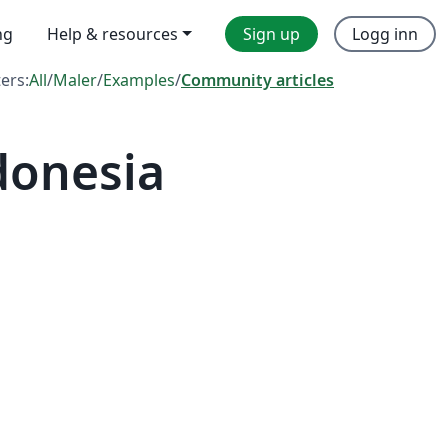
ng
Help & resources
Sign up
Logg inn
ters:
All
/
Maler
/
Examples
/
Community articles
donesia