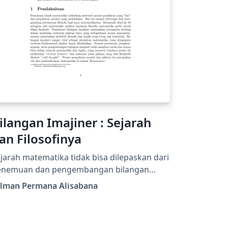
ilangan Imajiner : Sejarah
an Filosofinya
jarah matematika tidak bisa dilepaskan dari
enemuan dan pengembangan bilangan
ajiner. Saat ini bilangan imajiner masih
ilman Permana Alisabana
gunakan secara luas dalam berbagai
dang, baik untuk keperluan teoritis maupun
aktis. Tetapi sedikit orang yang mengetahui