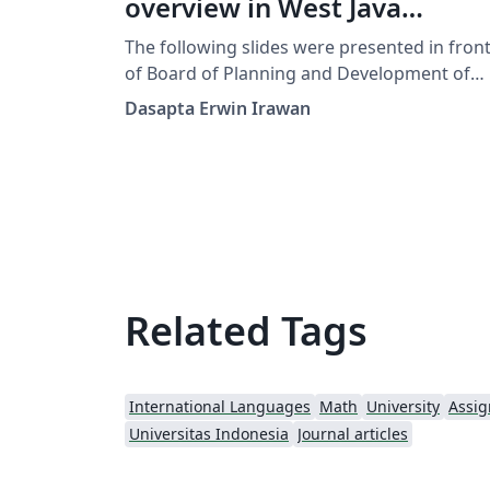
overview in West Java
Province, Indonesia
The following slides were presented in fron
of Board of Planning and Development of
West Java Province, Indonesia. The objective
Dasapta Erwin Irawan
to promote open archiving for governmenta
data.
Related Tags
International Languages
Math
University
Assi
Universitas Indonesia
Journal articles