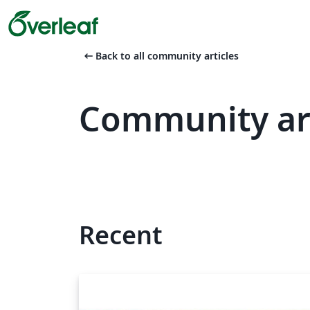
arrow_left_alt
Back to all community articles
Community art
Recent