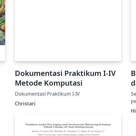
Dokumentasi Praktikum I-IV
B
Metode Komputasi
d
Dokumentasi Praktikum I-IV
Se
p
Christari
im
H
di
bi
pr