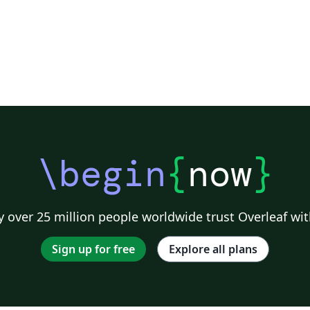
1200 mdpl, dan c) antara 600 – 900 mdpl.
Sebagian besar mataair tersebut berjenis
mataair depresi yang muncul pada akuifer
media rekahan berupa batuan lahar dan lava.
Enam lintasan korelasi litologi telah dibuat
terdiri dari dua jalur berarah barat-timur dan
empat jalur berarah utara-selatan. Pada tiap
titik bor dilakukan transformasi data
resistivitas dan densitas tiap lapisan batuan
dari data log pemboran menjadi nilai
\begin
{
now
}
porositas (θ) dan permeabilitas relatif (Kr)
(Baker-Hughes Atlas of Log Responses)
Korelasi disusun berdasarkan kemiripan nilai
 over 25 million people worldwide trust Overleaf wit
porositas dan permeabilitas relatif antar
pemboran. Hasilnya adalah tiga Unit
Sign up for free
Explore all plans
Hidrostratigrafi (UHs) dan enam Sub-UHs
UHs 1 berada pada posisi paling atas dekat
dengan permukaan yang terdiri dari tiga Sub
UHs (Sub UHs 1.1, 1.2, dan 1.3). Unit ini