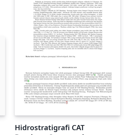
ki
ya
te
m
im
La
pe
ur
Hidrostratigrafi CAT