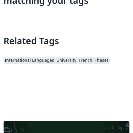
matching your tags
Related Tags
International Languages
University
French
Theses