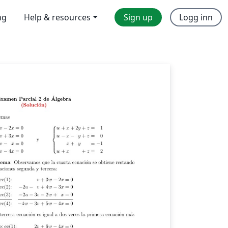
ng
Help & resources
Sign up
Logg inn