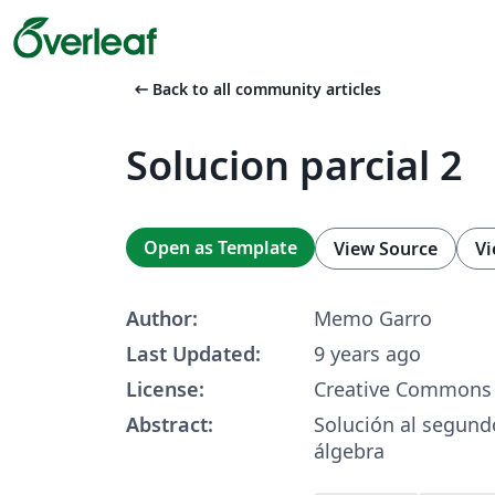
arrow_left_alt
Back to all community articles
Solucion parcial 2
Open as Template
View Source
Vi
Author:
Memo Garro
Last Updated:
9 years ago
License:
Creative Commons 
Abstract:
Solución al segund
álgebra