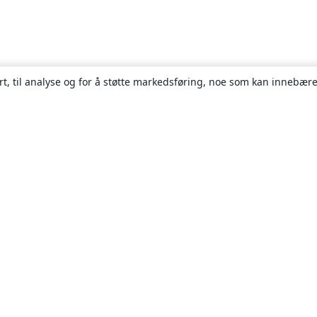
rt, til analyse og for å støtte markedsføring, noe som kan innebære
Om
About us
Careers
Blogg