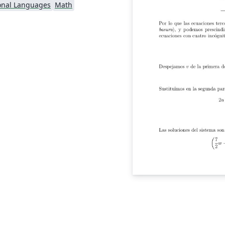
onal Languages
Math