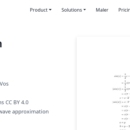
Product
Solutions
Maler
Prici
n
 Vos
s CC BY 4.0
 wave approximation