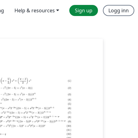
ng
Help & resources
Sign up
Logg inn