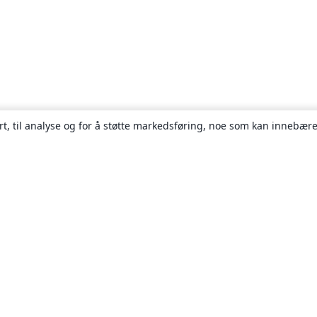
rt, til analyse og for å støtte markedsføring, noe som kan innebære
Om
About us
Careers