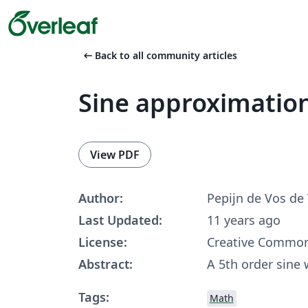
arrow_left_alt
Back to all community articles
Sine approximatio
View PDF
Author:
Pepijn de Vos de
Last Updated:
11 years ago
License:
Creative Common
Abstract:
A 5th order sine
Tags:
Math