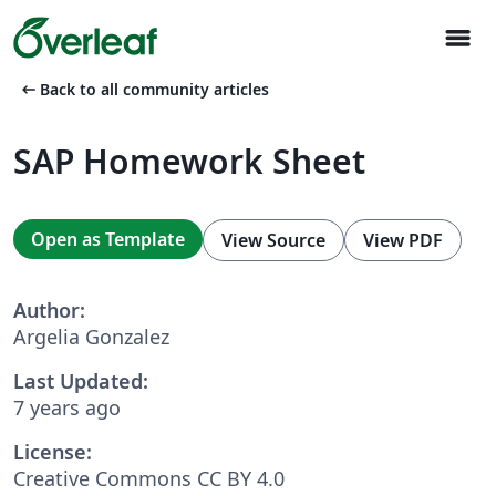
menu
arrow_left_alt
Back to all community articles
SAP Homework Sheet
Open as Template
View Source
View PDF
Author:
Argelia Gonzalez
Last Updated:
7 years ago
License:
Creative Commons CC BY 4.0