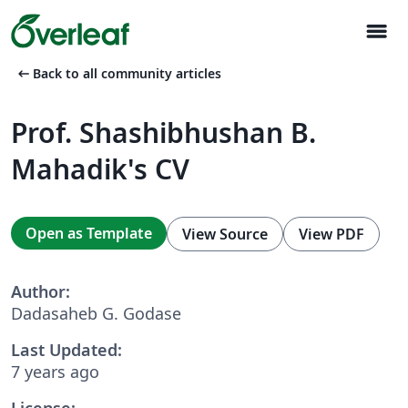
menu
arrow_left_alt
Back to all community articles
Prof. Shashibhushan B.
Mahadik's CV
Open as Template
View Source
View PDF
Author:
Dadasaheb G. Godase
Last Updated:
7 years ago
License: