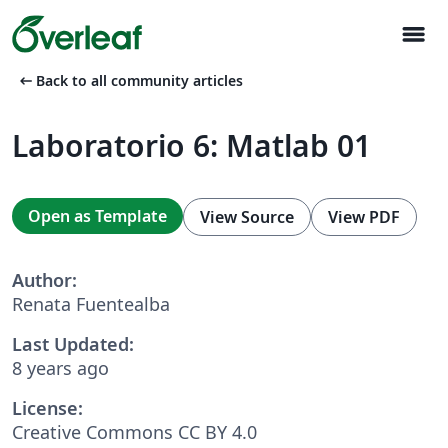
menu
arrow_left_alt
Back to all community articles
Laboratorio 6: Matlab 01
Open as Template
View Source
View PDF
Author:
Renata Fuentealba
Last Updated:
8 years ago
License:
Creative Commons CC BY 4.0