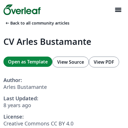
menu
arrow_left_alt
Back to all community articles
CV Arles Bustamante
Open as Template
View Source
View PDF
Author:
Arles Bustamante
Last Updated:
8 years ago
License:
Creative Commons CC BY 4.0