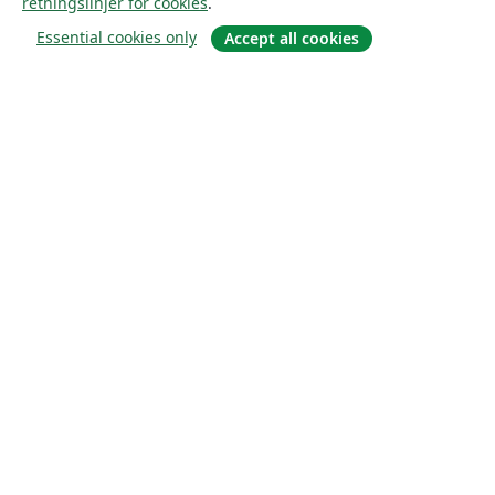
retningslinjer for cookies
.
Essential cookies only
Accept all cookies
Om
About us
Careers
Blogg
Solutions
For business
For universities