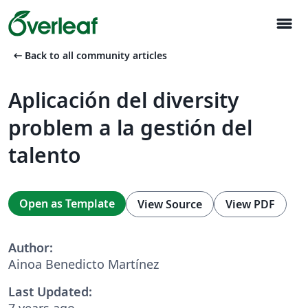
menu
arrow_left_alt
Back to all community articles
Aplicación del diversity
problem a la gestión del
talento
Open as Template
View Source
View PDF
Author:
Ainoa Benedicto Martínez
Last Updated:
7 years ago