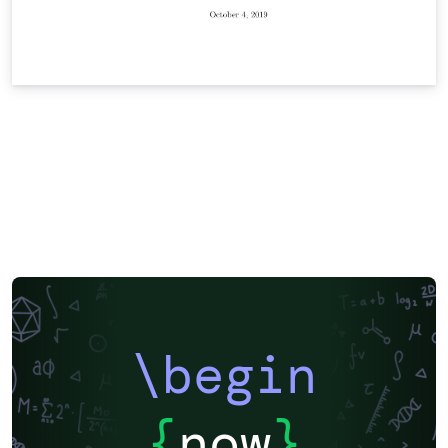
\begin
{
now
}