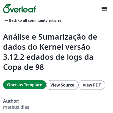
menu
arrow_left_alt
Back to all community articles
Análise e Sumarização de
dados do Kernel versão
3.12.2 edados de logs da
Copa de 98
Open as Template
View Source
View PDF
Author:
mateus dias