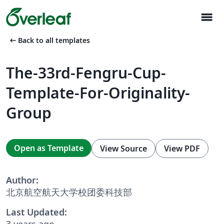
menu
arrow_left_alt
Back to all templates
The-33rd-Fengru-Cup-
Template-For-Originality-
Group
Open as Template
View Source
View PDF
Author:
北京航空航天大学校团委科技部
Last Updated:
3 years ago