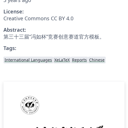
License:
Creative Commons CC BY 4.0
Abstract:
第三十三届“冯如杯”竞赛创意赛道官方模板。
Tags:
International Languages
XeLaTeX
Reports
Chinese