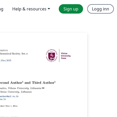
ng
Help & resources
Sign up
Logg inn