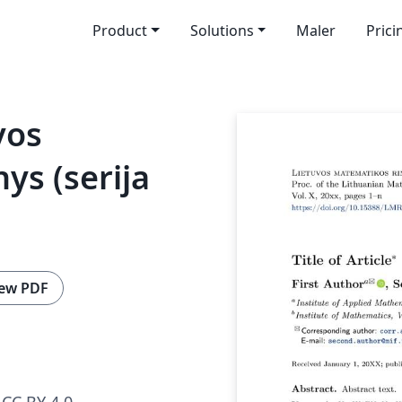
Product
Solutions
Maler
Prici
vos
ys (serija
ew PDF
CC BY 4.0