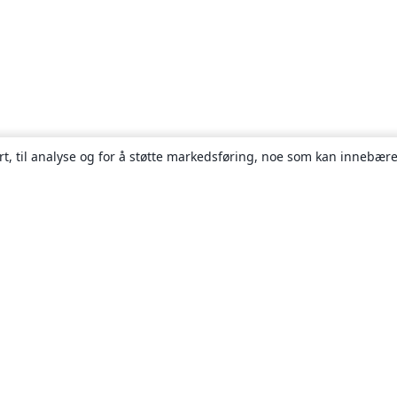
rt, til analyse og for å støtte markedsføring, noe som kan innebære
Om
About us
Careers