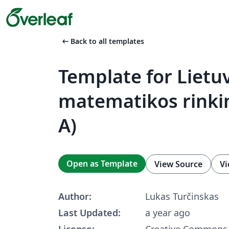
arrow_left_alt
Back to all templates
Template for Lietu
matematikos rinkin
A)
Open as Template
View Source
Vi
Author:
Lukas Turčinskas
Last Updated:
a year ago
License:
Creative Commons 