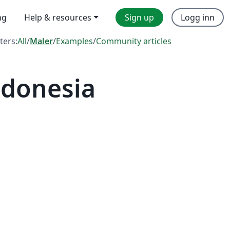
ng
Help & resources
Sign up
Logg inn
lters:
All
/
Maler
/
Examples
/
Community articles
ndonesia