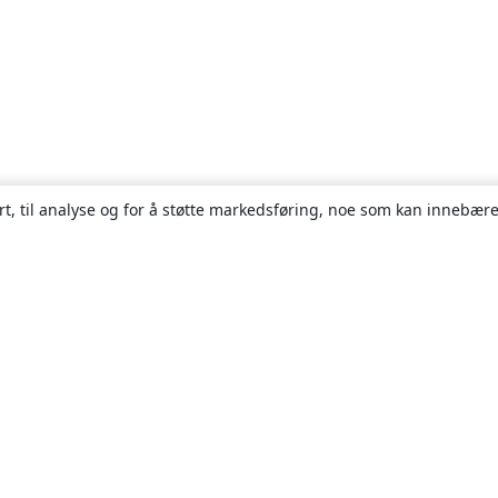
rt, til analyse og for å støtte markedsføring, noe som kan innebære
Om
About us
Careers