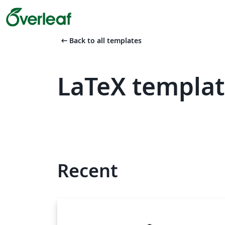
arrow_left_alt
Back to all templates
LaTeX templat
Recent