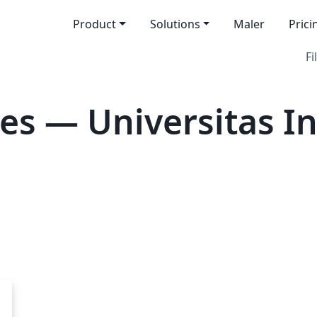
Product
Solutions
Maler
Prici
Fi
es — Universitas I