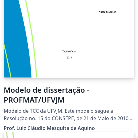
Modelo de dissertação -
PROFMAT/UFVJM
Modelo de TCC da UFVJM. Este modelo segue a
Resolução no. 15 do CONSEPE, de 21 de Maio de 2010.
LEIA a Resolução! Vide:
Prof. Luiz Cláudio Mesquita de Aquino
http://www.ufvjm.edu.br/prograd/tcc.html Author