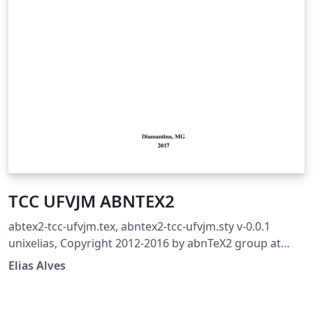
TCC UFVJM ABNTEX2
abtex2-tcc-ufvjm.tex, abntex2-tcc-ufvjm.sty v-0.0.1
unixelias, Copyright 2012-2016 by abnTeX2 group at
http://www.abntex.net.br/ Revisão para adequação ao
Elias Alves
MANUAL DE NORMALIZAÇÃO: MONOGRAFIAS,
DISSERTAÇÕES E TESES Aprovado pela Resolução Nº 06 -
CONSEPE, de 09 de julho de 2015. Esse trabalho