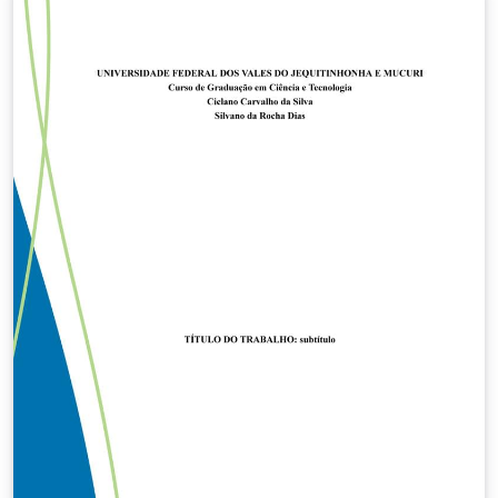
(class): - Prof. Luiz Cláudio Mesquita de Aquino
Contributors: - Jaime Batista de Souza - Prof. Weversson
Dalmaso Sellin