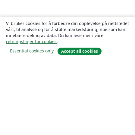
Vi bruker cookies for å forbedre din opplevelse på nettstedet
vårt, til analyse og for å støtte markedsføring, noe som kan
innebære deling av data. Du kan lese mer i våre
retningslinjer for cookies
.
Essential cookies only
Accept all cookies
Om
About us
Careers
Blogg
Solutions