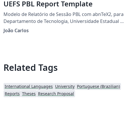
UEFS PBL Report Template
Modelo de Relatório de Sessão PBL com abnTeX2, para
Departamento de Tecnologia, Universidade Estadual de
Feira de Santana
João Carlos
Related Tags
International Languages
University
Portuguese (Brazilian)
Reports
Theses
Research Proposal