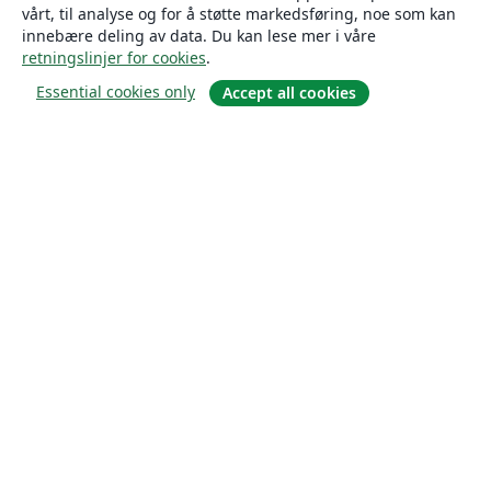
vårt, til analyse og for å støtte markedsføring, noe som kan
innebære deling av data. Du kan lese mer i våre
retningslinjer for cookies
.
Essential cookies only
Accept all cookies
Om
About us
Careers
Blogg
Solutions
For business