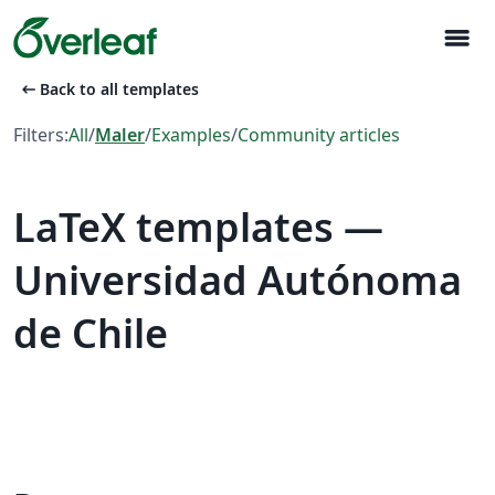
menu
arrow_left_alt
Back to all templates
Filters:
All
/
Maler
/
Examples
/
Community articles
LaTeX templates —
Universidad Autónoma
de Chile