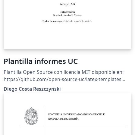
Plantilla informes UC
Plantilla Open Source con licencia MIT disponible en:
https://github.com/open-source-uc/latex-templates
Esta plantilla fue creada de forma minimalista y
Diego Costa Reszczynski
documentada para informes de laboratorios y demás.
Respetando la norma APA en su estructura y facilitando
una serie de comandos. Importante: Compilar en
XeLaTeX y leer el readme.md