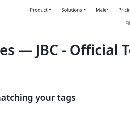
Product
Solutions
Maler
Prici
Fi
s — JBC - Official 
matching your tags