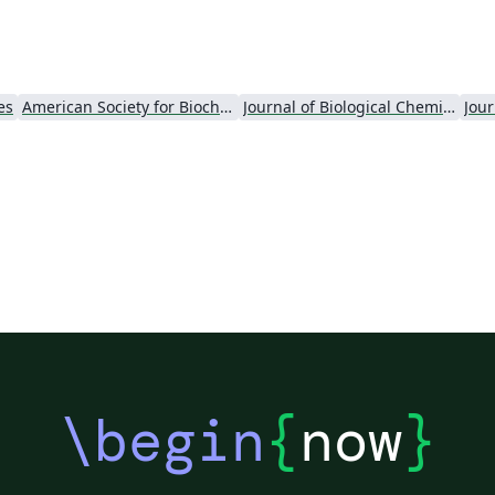
es
American Society for Biochemistry and Molecular Biology (ASBMB)
Journal of Biological Chemistry (JBC)
Jour
\begin
{
now
}