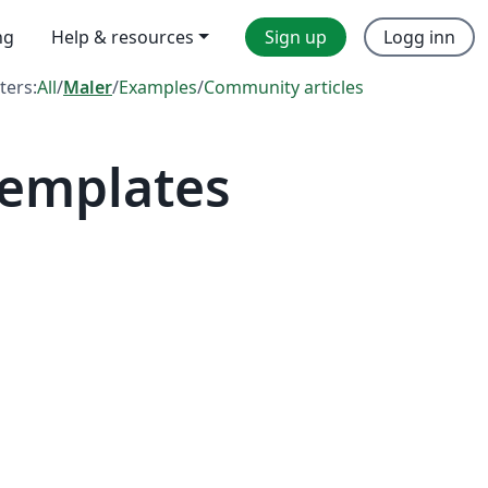
ng
Help & resources
Sign up
Logg inn
lters:
All
/
Maler
/
Examples
/
Community articles
Templates