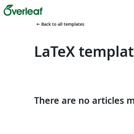
arrow_left_alt
Back to all templates
LaTeX template
There are no articles 