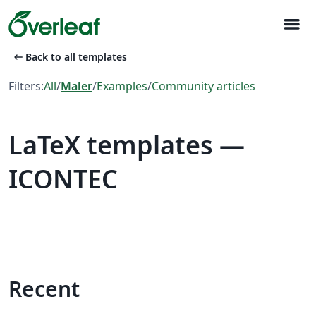
menu
arrow_left_alt
Back to all templates
Filters:
All
/
Maler
/
Examples
/
Community articles
LaTeX templates —
ICONTEC
Recent