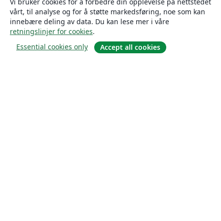
Vi bruker cookies for å forbedre din opplevelse på nettstedet
vårt, til analyse og for å støtte markedsføring, noe som kan
innebære deling av data. Du kan lese mer i våre
retningslinjer for cookies
.
Essential cookies only
Accept all cookies
Om
About us
Careers
Blogg
Solutions
For business