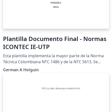
Plantilla Documento Final - Normas
ICONTEC IE-UTP
Esta plantilla implementa la mayor parte de la Norma
Técnica Colombiana NTC 1486 y de la NTC 5613. Se
aparta de la norma en el estilo de la citas, donde se
German A Holguin
prefiere utilizar el estilo de IEEE. Esto se puede cambiar
facilmente al seleccionar otro estilo de bibliografía.