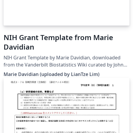
NIH Grant Template from Marie
Davidian
NIH Grant Template by Marie Davidian, downloaded
from the Vanderbilt Biostatistics Wiki curated by John
Bock. Note that the template has been modified to
Marie Davidian (uploaded by LianTze Lim)
work on Overleaf. This template may be outdated —
see this and this for more recent alternatives. As a
bonus — here's a guide to grant writing and grant
review process by the same author for a 2008
workshop.