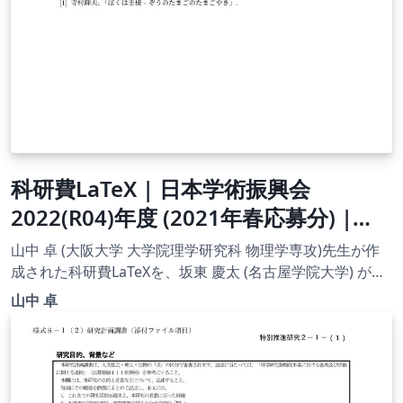
科研費LaTeX | 日本学術振興会
2022(R04)年度 (2021年春応募分) |
2021(R03)年度 研究活動スタート支援
山中 卓 (大阪大学 大学院理学研究科 物理学専攻)先生が作
| 021.03.05
成された科研費LaTeXを、坂東 慶太 (名古屋学院大学) が了
承を得てテンプレート登録しています。 詳細はこちら↓を
山中 卓
ご確認ください。 http://osksn2.hep.sci.osaka-
u.ac.jp/~taku/kakenhiLaTeX/