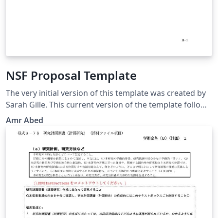
NSF Proposal Template
The very initial version of this template was created by
Sarah Gille. This current version of the template follows
the guidelines in NSF GPG 15-1. It is your responsibility
Amr Abed
to make sure that everything is in agreement with the
current NSF GPG and your program solicitation. Good
luck!