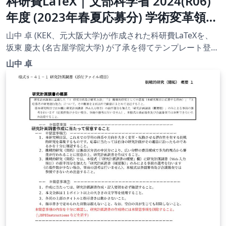
科研費LaTeX | 文部科学省 2024(R06)
年度 (2023年春夏応募分) 学術変革領域
研究 | 学術変革領域研究(B) (計画研究)
山中 卓 (KEK、元大阪大学)が作成された科研費LaTeXを、
| 2023.04.21
坂東 慶太 (名古屋学院大学) が了承を得てテンプレート登録
しています。 詳細はこちら↓をご確認ください。
山中 卓
http://osksn2.hep.sci.osaka-
u.ac.jp/~taku/kakenhiLaTeX/