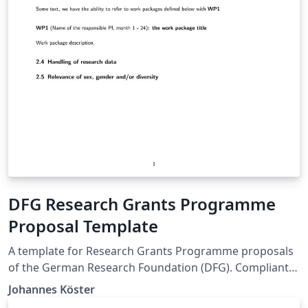
DFG Research Grants Programme
Proposal Template
A template for Research Grants Programme proposals
of the German Research Foundation (DFG). Compliant
with DFG form 54.01 – 09/22.
Johannes Köster