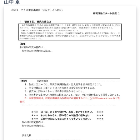
山中 卓
ご確認ください。 http://osksn2.hep.sci.osaka-
u.ac.jp/~taku/kakenhiLaTeX/