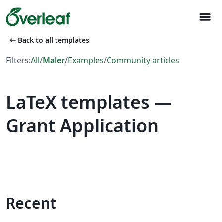
menu
arrow_left_alt
Back to all templates
Filters:
All
/
Maler
/
Examples
/
Community articles
LaTeX templates —
Grant Application
Recent