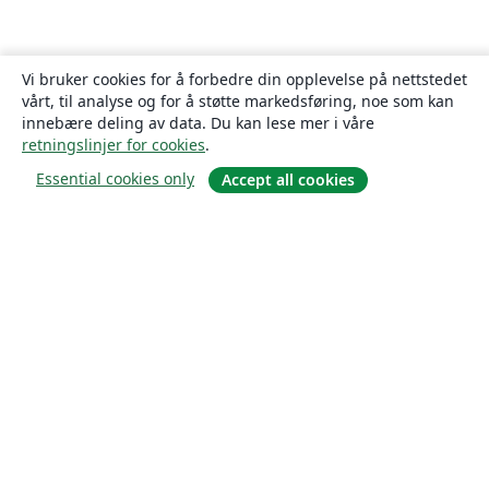
Vi bruker cookies for å forbedre din opplevelse på nettstedet
vårt, til analyse og for å støtte markedsføring, noe som kan
innebære deling av data. Du kan lese mer i våre
retningslinjer for cookies
.
Essential cookies only
Accept all cookies
Om
About us
Careers
Blogg
Solutions