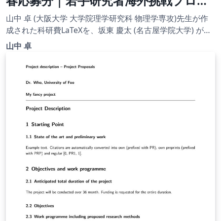
春応募分 | 若手研究者海外挑戦プログ
ラム(2021年度第1回) | 2020.08.24
山中 卓 (大阪大学 大学院理学研究科 物理学専攻)先生が作
成された科研費LaTeXを、坂東 慶太 (名古屋学院大学) が了
承を得てテンプレート登録しています。 詳細はこちら↓を
山中 卓
ご確認ください。 http://osksn2.hep.sci.osaka-
u.ac.jp/~taku/kakenhiLaTeX/