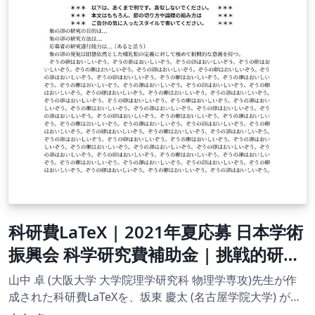
科研費LaTeX | 2021年夏応募 日本学術
振興会 科学研究費補助金 | 挑戦的研究
(開拓)概要 | 2021.08.03
山中 卓 (大阪大学 大学院理学研究科 物理学専攻)先生が作
成された科研費LaTeXを、坂東 慶太 (名古屋学院大学) が了
承を得てテンプレート登録しています。 詳細はこちら↓を