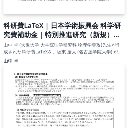
科研費LaTeX | 日本学術振興会 科学研
究費補助金 | 特別推進研究（新規）・
日本語版その１ | 2020.09.02
山中 卓 (大阪大学 大学院理学研究科 物理学専攻)先生が作
成された科研費LaTeXを、坂東 慶太 (名古屋学院大学) が了
承を得てテンプレート登録しています。 詳細はこちら↓を
山中 卓
ご確認ください。 http://osksn2.hep.sci.osaka-
u.ac.jp/~taku/kakenhiLaTeX/