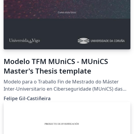
Modelo TFM MUniCS - MUniCS
Master's Thesis template
Modelo para o Traballo Fin de Mestrado do Máster
Inter-Universitario en Ciberseguridade (MUniCS) das
Universidades de Vigo e da Coruña. Baseado en Clean
Felipe Gil-Castiñeira
Thesis de Ricardo Langner MUniCS Master's Thesis
template for the Universities of Vigo and Coruña. Based
on Clean Thesis by Ricardo Langner