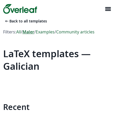
menu
arrow_left_alt
Back to all templates
Filters:
All
/
Maler
/
Examples
/
Community articles
LaTeX templates —
Galician
Recent