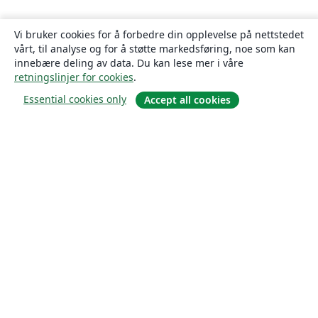
Vi bruker cookies for å forbedre din opplevelse på nettstedet
vårt, til analyse og for å støtte markedsføring, noe som kan
innebære deling av data. Du kan lese mer i våre
retningslinjer for cookies
.
Essential cookies only
Accept all cookies
Om
About us
Careers
Blogg
Solutions