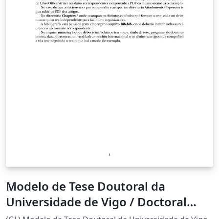
Modelo de Tese Doutoral da
Universidade de Vigo / Doctoral
Thesis Template of the University of