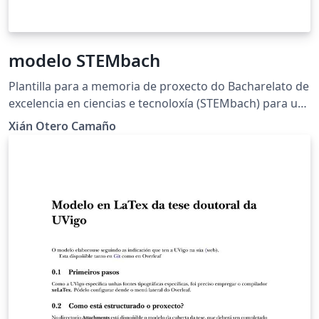
modelo STEMbach
Plantilla para a memoria de proxecto do Bacharelato de
excelencia en ciencias e tecnoloxía (STEMbach) para uso
dos estudantes do IES Plurilingüe Rosalía de Castro.
Xián Otero Camaño