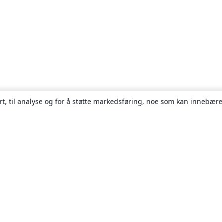
rt, til analyse og for å støtte markedsføring, noe som kan innebære
Om
About us