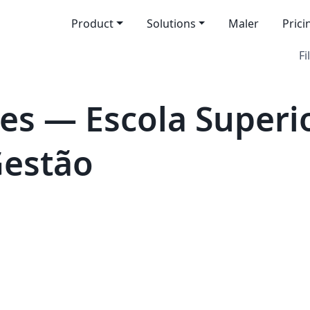
Product
Solutions
Maler
Prici
Fi
es — Escola Superi
Gestão