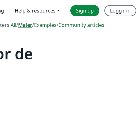
ng
Help & resources
Sign up
Logg inn
lters:
All
/
Maler
/
Examples
/
Community articles
or de