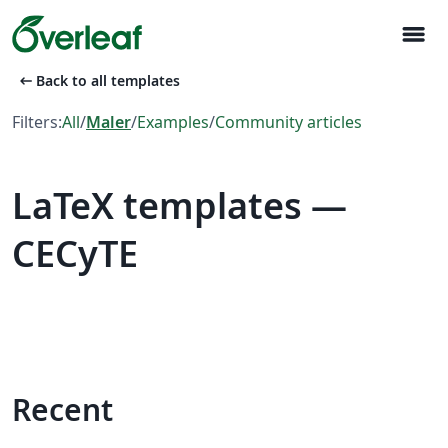
menu
arrow_left_alt
Back to all templates
Filters:
All
/
Maler
/
Examples
/
Community articles
LaTeX templates —
CECyTE
Recent