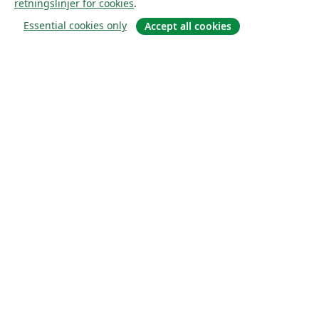
retningslinjer for cookies
.
Essential cookies only
Accept all cookies
Om
About us
Careers
Blogg
Solutions
For business
For universities
For government