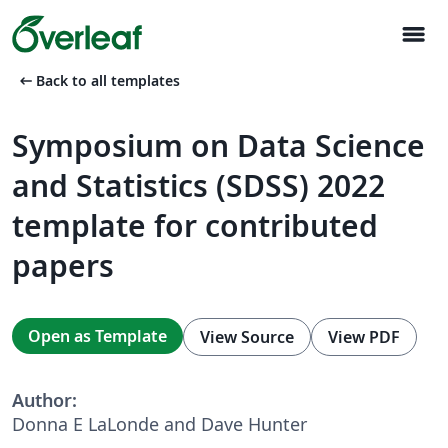
menu
arrow_left_alt
Back to all templates
Symposium on Data Science
and Statistics (SDSS) 2022
template for contributed
papers
Open as Template
View Source
View PDF
Author:
Donna E LaLonde and Dave Hunter