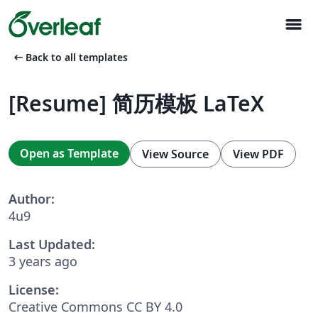
menu
arrow_left_alt
Back to all templates
[Resume] 简历模板 LaTeX
Open as Template
View Source
View PDF
Author:
4u9
Last Updated:
3 years ago
License:
Creative Commons CC BY 4.0