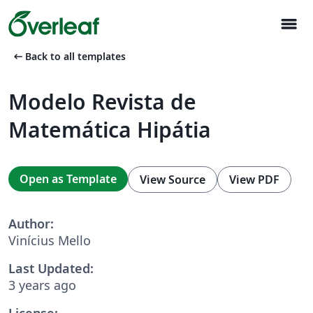
menu
arrow_left_alt
Back to all templates
Modelo Revista de
Matemática Hipátia
Open as Template
View Source
View PDF
Author:
Vinícius Mello
Last Updated:
3 years ago
License: