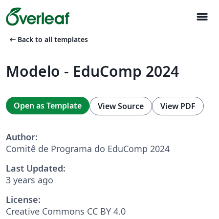
menu
arrow_left_alt
Back to all templates
Modelo - EduComp 2024
Open as Template
View Source
View PDF
Author:
Comitê de Programa do EduComp 2024
Last Updated:
3 years ago
License:
Creative Commons CC BY 4.0